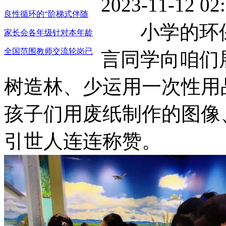
2023-11-12 
良性循环的“阶梯式伴随
小学的环保
家长会各年级针对本年龄
全国范围教师交流轮岗已
言同学向咱们
树造林、少运用一次性用
孩子们用废纸制作的图像
引世人连连称赞。