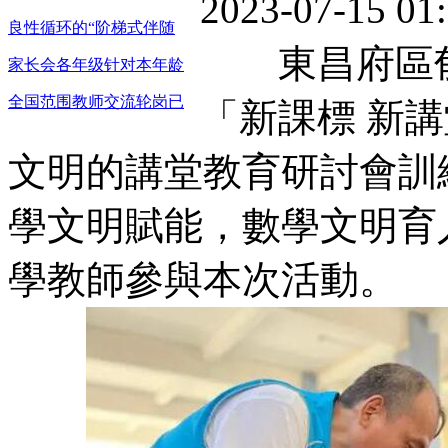
2023-07-15 
良性循环的“阶梯式伴随
東昌府區郁
家长会各年级针对本年龄
全国范围教师交流轮岗已
「新課標 新
文明的講堂教育研討會訓
學文明賦能，數學文明育
學教師參與本次活動。